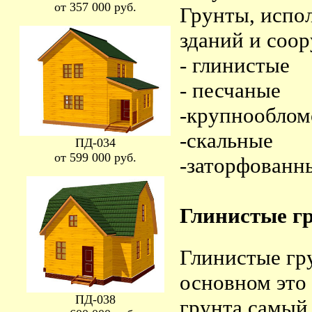
от 357 000 руб.
Грунты, испо
зданий и соор
- глинистые
- песчаные
-крупнообло
-скальные
ПД-034
от 599 000 руб.
-заторфованн
Глинистые г
Глинистые гру
основном это 
ПД-038
грунта самый