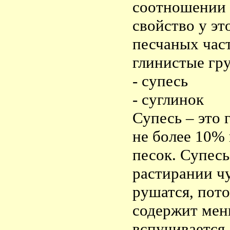
соотношении с
свойство у эт
песчаных час
глинистые гру
- супесь
- суглинок
Супесь – это 
не более 10% 
песок. Супесь
растирании чу
рушатся, пото
содержит мен
вспучивается.