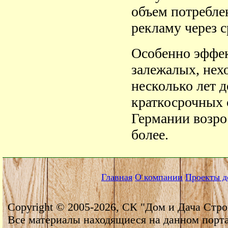
объем потребле
рекламу через 
Особенно эффек
залежалых, нех
несколько лет д
краткосрочных
Германии возро
более.
Главная
О компании
Проекты д
Copyright © 2005-2026, СК "Дом и Дача Стро
Все материалы находящиеся на данном порт