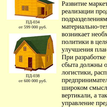
Развитие марке
реализации про
подразделения
ПД-034
материально-те
от 599 000 руб.
возникает необ
политики в цел
улучшения план
При разработке
сбыта должны о
логистики, рас
ПД-038
предпринимател
от 600 000 руб.
широком смысле
вертикали, а т
управление пр