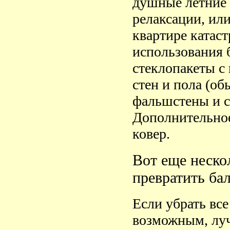
душные летние н
релаксации, или
квартире катаст
использования 
стеклопакеты с
стен и пола (об
фальшстены и с
Дополнительное
ковер.
Вот еще нескол
превратить ба
Если убрать вс
возможным, луч