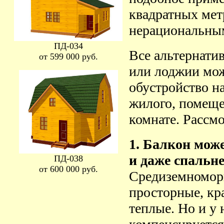
квадратных мет
нерациональны
ПД-034
Все альтернати
от 599 000 руб.
или лоджии мож
обустройство на
жилого, помеще
комнате. Рассм
1.
Балкон може
и даже спальн
ПД-038
от 600 000 руб.
Средиземноморь
просторные, кр
теплые. Но и у 