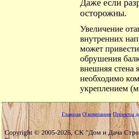
Даже если раз
осторожны.
Увеличение ота
внутренних нап
может привести
обрушения балк
внешняя стена 
необходимо ко
укреплением (ме
Главная
О компании
Проекты д
Copyright © 2005-2026, СК "Дом и Дача Стро