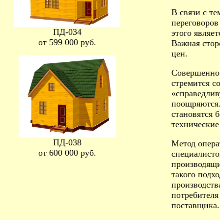
В связи с т
переговоров
ПД-034
этого являе
от 599 000 руб.
Важная стор
цен.
Совершенно 
стремится с
«справедлив
поощряются.
становятся 
технические
ПД-038
Метод опера
от 600 000 руб.
специалисто
производящи
такого подхо
производств
потребителя
поставщика.