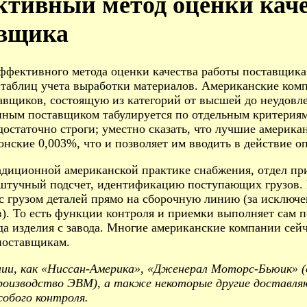
тивный метод оценки каче
вщика
эффективного метода оценки качества работы поставщик
 таблиц учета выработки материалов. Американские ком
авщиков, состоящую из категорий от высшей до неудовл
нным поставщиком табулируется по отдельным критериям 
достаточно строги; уместно сказать, что лучшие америка
понские 0,003%, что и позволяет им вводить в действие 
адиционной американской практике снабжения, отдел при
оштучный подсчет, идентификацию поступающих грузов.
с грузом деталей прямо на сборочную линию (за исключ
). То есть функции контроля и приемки выполняет сам по
да изделия с завода. Многие американские компании сейч
 поставщикам.
нии, как «Ниссан-Америка», «Дженерал Моторс-Бьюик» 
роизводство ЭВМ), а также некоторые другие доставля
собого контроля.