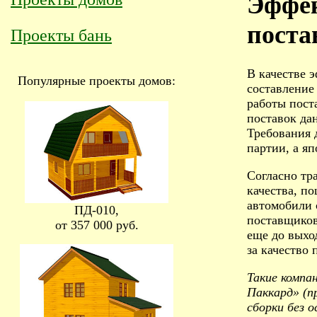
Эффек
поста
Проекты бань
В качестве 
Популярные проекты домов:
составление
работы пост
поставок да
Требования 
партии, а я
Согласно тр
качества, п
автомобили 
ПД-010,
поставщиков
от 357 000 руб.
еще до выхо
за качество
Такие компа
Паккард» (п
сборки без о