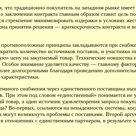
ем, что традиционно покупатель на западном рынке имее
 о заключении контракта главным образом ставит цель 
тся стремление минимизировать издержки в условиях жест
она принятия решения — краткосрочность контракта и в
противоположные принципы закладываются при снабжен
ократить количество источников поставок, и участники п
ую» цену на закупаемый товар. Технические новшества и
 Особое внимание уделяется качеству — главному факто
более долгосрочными благодаря проведению дополнитель
 характеристики.
тивного снабжения через единственного поставщика вы
в. При этом под словом «единственный» понимается не
й товар, а один источник удовлетворения запроса покуп
да? Во-первых, ссылаются на ненадежность системы, когд
а могут возникнуть проблемы с поставками. Второй аргу
 в отношениях с единственным партнером, в результате ч