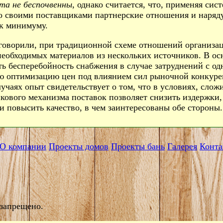
та не беспочвенны
, однако считается, что, применяя сис
о своими поставщиками партнерские отношения и наряду
 к минимуму.
говорили, при традиционной схеме отношений организа
необходимых материалов из нескольких источников. В ос
ть бесперебойность снабжения в случае затруднений с од
ю оптимизацию цен под влиянием сил рыночной конкурен
лучаях опыт свидетельствует о том, что в условиях, слож
кового механизма поставок позволяет снизить издержки,
и повысить качество, в чем заинтересованы обе стороны.
О компании
Проекты домов
Проекты бань
Галерея
Конта
.
 запрещено.