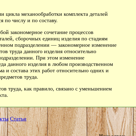
и цикла механообработки комплекта деталей
 по числу и по составу.
обой закономерное сочетание процессов
талей, сборочных единиц изделия по стадиям
венном подразделении — закономерное изменение
ов труда данного изделия относительно
подразделении. При этом изменение
уда данного изделия в любом производственном
а и состава этих работ относительно одних и
редметов труда.
ов труда, как правило, связано с уменьшением
кта.
кты
Статьи