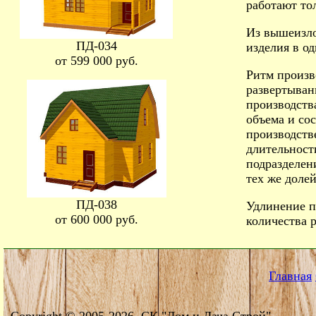
работают то
Из вышеизло
ПД-034
изделия в од
от 599 000 руб.
Ритм произв
развертыван
производств
объема и со
производств
длительност
подразделен
тех же доле
ПД-038
Удлинение п
от 600 000 руб.
количества 
Главная