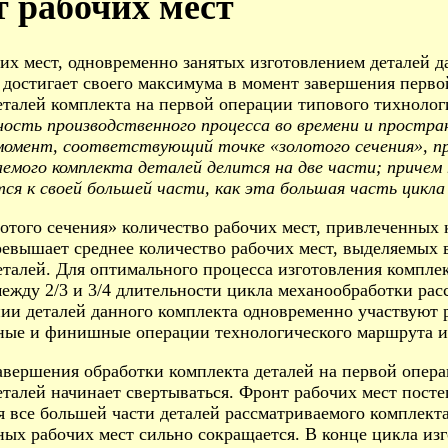
 рабочих мест
их мест, одновременно занятых изготовлением деталей да
и достигает своего максимума в момент завершения перв
еталей комплекта на первой операции типового тихнолог
ность производственного процесса во времени и простра
 момент, соответствующий точке «золотого сечения», п
емого комплекта деталей делится на две части; причем
ся к своей большей части, как эта большая часть цикла
лотого сечения» количество рабочих мест, привлеченных 
превышает среднее количество рабочих мест, выделяемых 
еталей. Для оптимального процесса изготовления комплек
между 2/3 и 3/4 длительности цикла механообработки рас
нии деталей данного комплекта одновременно участвуют 
ые и финишные операции технологического маршрута из
авершения обработки комплекта деталей на первой опера
еталей начинает свертываться. Фронт рабочих мест пост
я все большей части деталей рассматриваемого комплек
ых рабочих мест сильно сокращается. В конце цикла изг