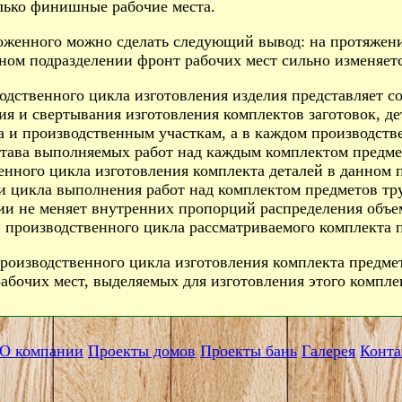
лько финишные рабочие места.
женного можно сделать следующий вывод: на протяжени
ном подразделении фронт рабочих мест сильно изменяется
одственного цикла изготовления изделия представляет с
ия и свертывания изготовления комплектов заготовок, де
а и производственным участкам, а в каждом производст
става выполняемых работ над каждым комплектом предмет
енного цикла изготовления комплекта деталей в данном 
и цикла выполнения работ над комплектом предметов тр
ии не меняет внутренних пропорций распределения объем
й производственного цикла рассматриваемого комплекта п
роизводственного цикла изготовления комплекта предмет
рабочих мест, выделяемых для изготовления этого компле
О компании
Проекты домов
Проекты бань
Галерея
Конта