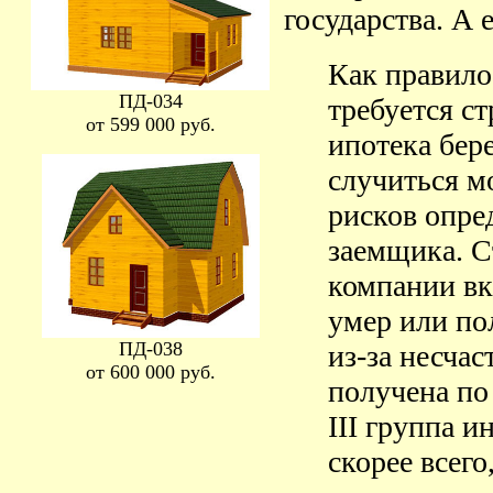
государства. А 
Как правило
ПД-034
требуется ст
от 599 000 руб.
ипотека бере
случиться м
рисков опре
заемщика. С
компании вк
умер или по
ПД-038
из-за несчас
от 600 000 руб.
получена по
III группа и
скорее всего