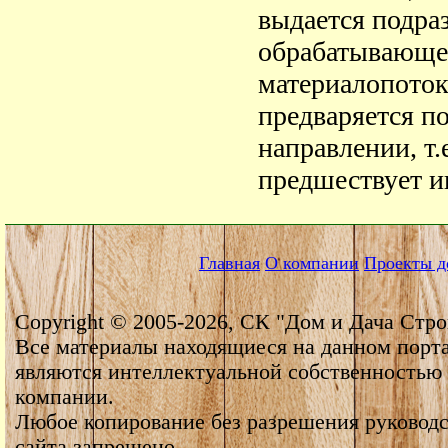
выдается подра
обрабатывающе
материалопоток
предваряется п
направлении, т.
предшествует и
Главная
О компании
Проекты д
Copyright © 2005-2026, СК "Дом и Дача Стро
Все материалы находящиеся на данном порт
являются интеллектуальной собственностью
компании.
Любое копирование без разрешения руководс
сайта запрещено.