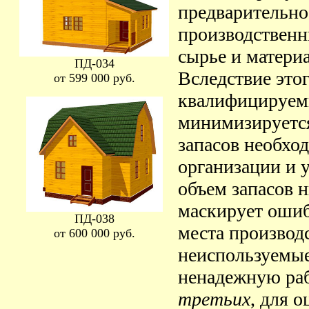
предварительно
производственн
сырье и матери
ПД-034
Вследствие это
от 599 000 руб.
квалифицируем
минимизируетс
запасов необхо
организации и 
объем запасов н
маскирует ошибк
ПД-038
места производ
от 600 000 руб.
неиспользуемы
ненадежную раб
третьих
, для 