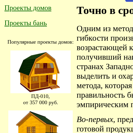
Проекты домов
Точно в ср
Проекты бань
Одним из метод
гибкости произ
Популярные проекты домов:
возрастающей к
получивший на
странах Западн
выделить и оха
метода, которая
правильность б
ПД-010,
от 357 000 руб.
эмпирическим п
Во-первых
, пре
готовой продук