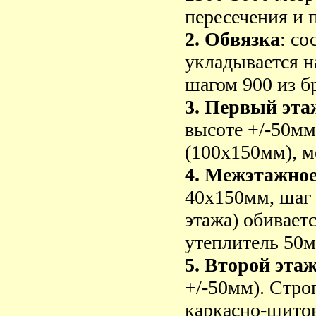
пересечения и 
2. Обвязка
: со
укладывается н
шагом 900 из б
3. Первый эта
высоте +/-50мм
(100х150мм), м
4. Межэтажно
40х150мм, шаг 
этажа) обиваетс
утеплитель 50м
5. Второй эта
+/-50мм). Стро
каркасно-щитов