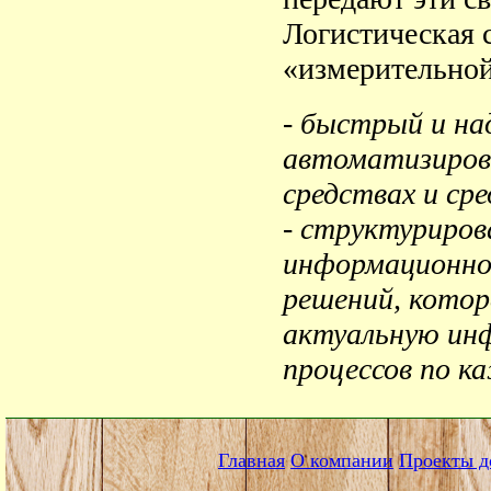
Логистическая 
«измерительной
- быстрый и на
автоматизиров
средствах и ср
- структуриров
информационно
решений, кото
актуальную ин
процессов по к
Главная
О компании
Проекты д