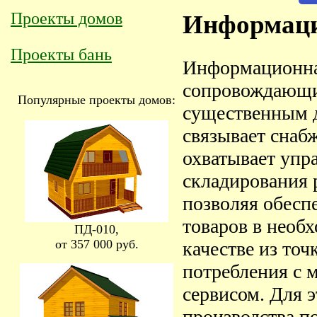
Проекты домов
Информаци
Проекты бань
Информационная
сопровождающий
Популярные проекты домов:
существенным д
связывает снабж
охватывает упр
складирования 
позволяя обесп
товаров в необ
ПД-010,
от 357 000 руб.
качестве из точ
потребления с 
сервисом. Для 
производства п